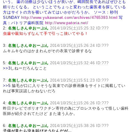
いう。
歯の治療は少ないほうが良いが、嶋田院長であればぜひとも
頼りたくなる。
ということでちょっと変わった歯医者を探している
方はサイトの方を覗いてみてはいかがだろうか。
ソース：秒刊
SUNDAY
http://www.yukawanet.com/archives/4765393.html
写
真：パトリア歯科医院
http://www.patoria.net/
2:
名無しさん＠おーぷん
2014/10/25(土)15:25:32 ID:???
虫歯や親知らずなんて手で引っこ抜いてやる！
3:
名無しさん＠おーぷん
2014/10/25(土)15:26:24 ID:???
ムキムキなのはかまわんがその衣装で診療するな
5:
名無しさん＠おーぷん
2014/10/25(土)15:32:46 ID:???
>>3
しねーだろんなこと
7:
名無しさん＠おーぷん
2014/10/25(土)15:51:23 ID:???
>>5
脇毛が口に入りそうな装束での診療画像をサイトに掲載してい
れば事実誤認しかねないだろ
4:
名無しさん＠おーぷん
2014/10/25(土)15:26:26 ID:???
昨日テレビでポリオワクチン寄付の為にプロレスやるって怪しい歯科
医師が紹介されてたけど また違う人か。
6:
名無しさん＠おーぷん
2014/10/25(土)15:38:26 ID:???
子供が見たら泣き叫びそうなんだが…