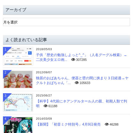
アーカイブ
ア
ー
カ
イ
よく読まれている記事
ブ
1
2018/05/03
子供「歴史の勉強しよっと^_^」（人名グーグル検索）→
二次美少女エロ画...
307285
2
2012/09/07
独居のおばあちゃん、便器と壁の間に挟まり３日経過→ヤ
クルトおばちゃん「...
105633
3
2015/06/27
【科学】4代前にネアンデルタール人の親、初期人類で判
明
61188
4
2014/03/09
【新聞】「初音ミク特別号」4月9日発売
46288