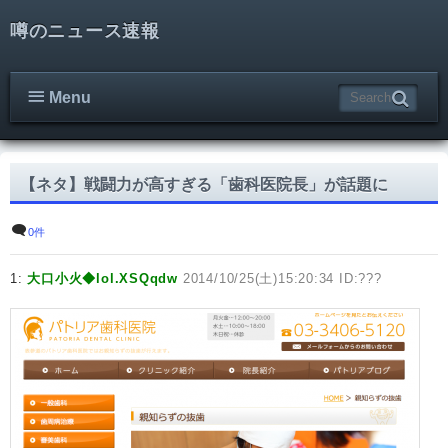
噂のニュース速報
Menu
【ネタ】戦闘力が高すぎる「歯科医院長」が話題に
0件
1:
大口小火◆lol.XSQqdw
2014/10/25(土)15:20:34 ID:???