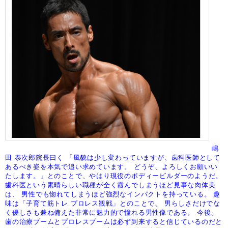
嶋
田 泰次郎院長曰く
「風貌は少し変わっていますが、歯科医師として
あるべき姿を本気で追い求めています。
どうぞ、よろしくお願いい
たします。」とのことで、やはり現役のボディービルダーのようだ。
歯科医という素晴らしい職種が全く霞んでしまうほど見事な肉体美
は、
男性でも惚れてしまうほど強烈なインパクトを持っている。
趣
味は「子育て筋トレ プロレス観戦」とのことで、
男らしさだけでな
く優しさも兼ね備えた非常に魅力的で憧れる男性像である。
今後、
歯の治療ブームとプロレスブームは必ず到来すると信じているのだと