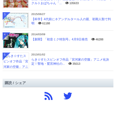
クルトおばちゃん「...
105633
3
2015/06/27
【科学】4代前にネアンデルタール人の親、初期人類で判
明
61188
4
2014/03/09
【新聞】「初音ミク特別号」4月9日発売
46288
5
2013/01/02
らき☆すたスピンオフ作品「宮河家の空腹」アニメ化決
定！聖地・鷲宮神社の...
35013
購読 / シェア