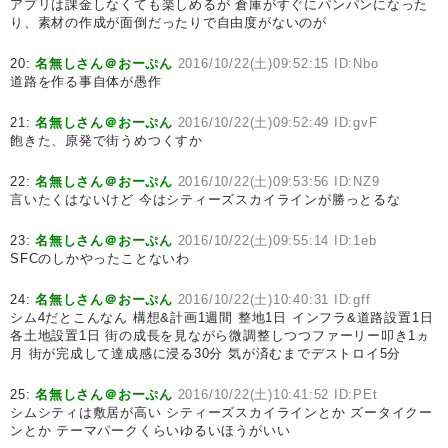
アプリは課金しなくても楽しめるが 倉庫がすぐにパンパンになった
り、素材の作成が面倒だったりで自由度がないのが
20:
名無しさん＠おーぷん
2016/10/22(土)09:52:15 ID:Nbo
道路を作る事自体が愚作
21:
名無しさん＠おーぷん
2016/10/22(土)09:52:49 ID:gvF
飽きた、原発で街うめつくすか
22:
名無しさん＠おーぷん
2016/10/22(土)09:53:56 ID:NZ9
言いたくはないけど 今はシティーズスカイラインが勝っとるな
23:
名無しさん＠おーぷん
2016/10/22(土)09:55:14 ID:1eb
SFCのしかやったことないわ
24:
名無しさん＠おーぷん
2016/10/22(土)10:40:31 ID:gff
シム4だとこんなん 構想&計画1週間 整地1日 インフラ&道路設置1日
各土地設置1日 街の成長を見ながら微調整しつつファーリー叩き1ヵ
月 街が完成して達成感に浸る30分 気が済むまでデストロイ5分
25:
名無しさん＠おーぷん
2016/10/22(土)10:41:52 ID:PEt
シムシティは敷居が高い シティーズスカイラインとか ズータイクー
ンとか テーマパークくらいゆるいほうがいい