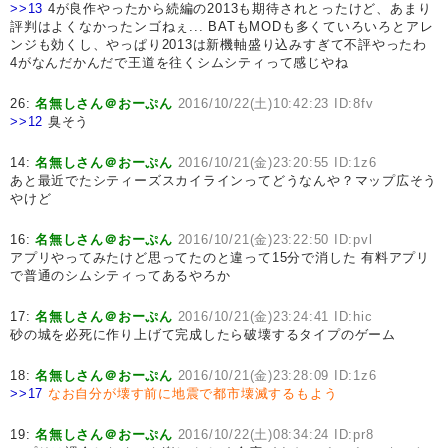
>>13
4が良作やったから続編の2013も期待されとったけど、あまり
評判はよくなかったンゴねぇ... BATもMODも多くていろいろとアレ
ンジも効くし、やっぱり2013は新機軸盛り込みすぎて不評やったわ
4がなんだかんだで王道を往くシムシティって感じやね
26:
名無しさん＠おーぷん
2016/10/22(土)10:42:23 ID:8fv
>>12
臭そう
14:
名無しさん＠おーぷん
2016/10/21(金)23:20:55 ID:1z6
あと最近でたシティーズスカイラインってどうなんや？マップ広そう
やけど
16:
名無しさん＠おーぷん
2016/10/21(金)23:22:50 ID:pvl
アプリやってみたけど思ってたのと違って15分で消した 有料アプリ
で普通のシムシティってあるやろか
17:
名無しさん＠おーぷん
2016/10/21(金)23:24:41 ID:hic
砂の城を必死に作り上げて完成したら破壊するタイプのゲーム
18:
名無しさん＠おーぷん
2016/10/21(金)23:28:09 ID:1z6
>>17
なお自分が壊す前に地震で都市壊滅するもよう
19:
名無しさん＠おーぷん
2016/10/22(土)08:34:24 ID:pr8