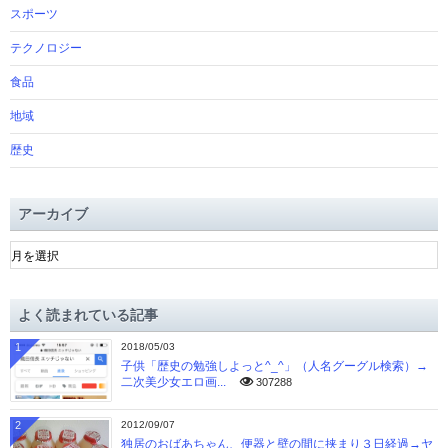
スポーツ
テクノロジー
食品
地域
歴史
アーカイブ
ア
ー
カ
イ
よく読まれている記事
ブ
1
2018/05/03
子供「歴史の勉強しよっと^_^」（人名グーグル検索）→
二次美少女エロ画...
307288
2
2012/09/07
独居のおばあちゃん、便器と壁の間に挟まり３日経過→ヤ