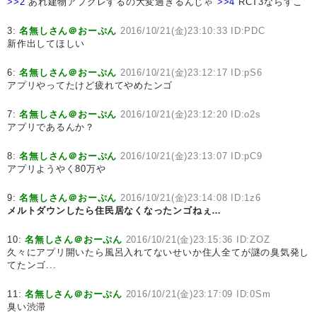
>>2
あれ建物アプグレするの大変過ぎるんじゃ
>>4
RCT3ならすこ
3:
名無しさん＠おーぷん
2016/10/21(金)23:10:33 ID:PDC
新作出してほしい
6:
名無しさん＠おーぷん
2016/10/21(金)23:12:17 ID:pS6
アプリやってたけど疲れてやめたンゴ
7:
名無しさん＠おーぷん
2016/10/21(金)23:12:20 ID:o2s
アプリであるんか？
8:
名無しさん＠おーぷん
2016/10/21(金)23:13:07 ID:pC9
アプリようやく80万や
9:
名無しさん＠おーぷん
2016/10/21(金)23:14:08 ID:1z6
メルトダウンしたら住民居なくなったンゴねぇ…
10:
名無しさん＠おーぷん
2016/10/21(金)23:15:36 ID:ZOZ
久々にアプリ開いたら風呂入れてないせいか住人全てが謎の臭気発し
てたンゴ...
11:
名無しさん＠おーぷん
2016/10/21(金)23:17:09 ID:0Sm
臭い渋滞