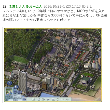
12:
名無しさん＠おーぷん
2016/10/21(金)23:17:13 ID:2rL
シムシティ4楽しいで 10年以上前のやつやけど、MODやBATを入れ
ればまだまだ楽しめる 中古なら3000円ぐらいで手に入るし、XP全盛
期の頃のソフトやから要求スペックも低いで