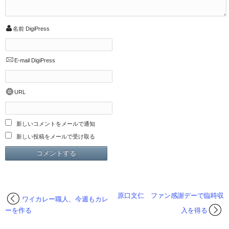
名前
DigiPress
E-mail
DigiPress
URL
新しいコメントをメールで通知
新しい投稿をメールで受け取る
原口文仁 ファン感謝デーで臨時収
ワイカレー職人、今週もカレ
ーを作る
入を得る