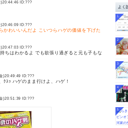
)20:44:46 ID:
???
イ
よく
ブ
1
)20:46:09 ID:
???
らかわいいんだよ
こいつらハゲの価値を下げた
2
)20:47:03 ID:
???
気持ちはわかるよ でも欲張り過ぎると元も子もな
3
金)20:49:49 ID:
???
ｸｽｯ ハゲのまま行けよ、ハゲ！
4
金)20:51:39 ID:
???
5