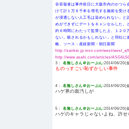
谷容疑者は事件前日に大阪市内のかつら
けて計１万６千本を増毛する施術を受け
が浸透しない人工毛は染められない」と
めができずにデートをキャンセルした。
約６時間にわたって監禁した上、１２０
ない。殺されるかもしれない」と同社に
略、ソース：産経新聞・朝日新聞
http://sankei.jp.msn.com/west/west_a
http://www.asahi.com/articles/ASG6L
3：
名無しさん＠おーぷん:
2014/06/20(金
ものっすごい恥ずかしい事件
4：
名無しさん＠おーぷん:
2014/06/20(金
ハゲ界の面汚しが
5：
名無しさん＠おーぷん:
2014/06/20(金
ハゲのキャラじゃないよね、許せ