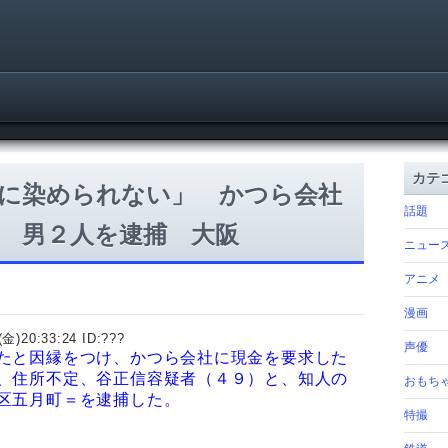
カテ
に染められない」 かつら会社
話題
 男２人を逮捕 大阪
ニュー
アニメ
漫画
(金)20:33:24 ID:
???
声優
たと因縁をつけ、かつら会社に現金を要求した
、住所不定、谷正信容疑者（４９）と、知人の
おもち
区五月町＝を逮捕した。
特撮