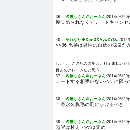
36：
名無しさん＠おーぷん:
2014/06/20(
髪染められなくてデートキャンセ
40：
それなり◆XonGXAywZYD.:
2014/
>>36 黒髪は男性の自信の源泉
しかし、この犯人の場合、料金未払いだ
目的のクレームだと思う。
37：
名無しさん＠おーぷん:
2014/06/20(
デートする相手いないハゲに限っ
38：
名無しさん＠おーぷん:
2014/06/20(
全身永久脱毛の刑にかけるべき
39：
名無しさん＠おーぷん:
2014/06/20(
恐喝は甘え ハゲは定め