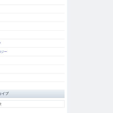
ツ
ロジー
カイブ