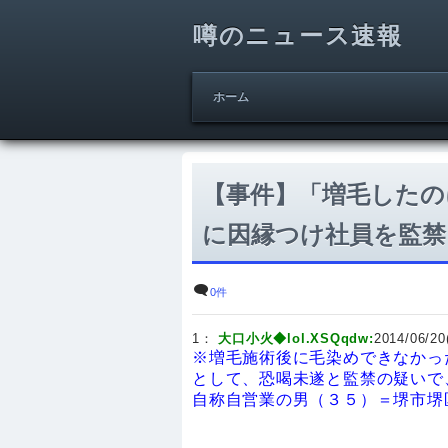
噂のニュース速報
ホーム
【事件】「増毛したの
に因縁つけ社員を監禁
0件
1：
大口小火◆lol.XSQqdw:
2014/06/20
※増毛施術後に毛染めできなかっ
として、恐喝未遂と監禁の疑いで
自称自営業の男（３５）＝堺市堺