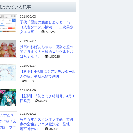
読まれている記事
2018/05/03
子供「歴史の勉強しよっと^_^」
（人名グーグル検索）→二次美少
女エロ画...
307259
2012/09/07
独居のおばあちゃん、便器と壁の
間に挟まり３日経過→ヤクルトお
ばちゃん「...
105629
2015/06/27
【科学】4代前にネアンデルタール
人の親、初期人類で判明
61185
2014/03/09
【新聞】「初音ミク特別号」4月9
日発売
46283
2013/01/02
らき☆すたスピンオフ作品「宮河
家の空腹」アニメ化決定！聖地・
鷲宮神社の...
35008