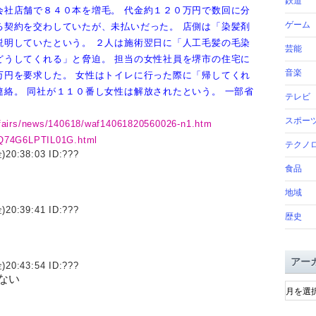
鉄道
会社店舗で８４０本を増毛。
代金約１２０万円で数回に分
ゲーム
る契約を交わしていたが、未払いだった。
店側は「染髪剤
説明していたという。
２人は施術翌日に「人工毛髪の毛染
芸能
どうしてくれる」と脅迫。
担当の女性社員を堺市の住宅に
音楽
万円を要求した。
女性はトイレに行った際に「帰してくれ
連絡。
同社が１１０番し女性は解放されたという。
一部省
テレビ
スポー
ffairs/news/140618/waf14061820560026-n1.htm
5Q74G6LPTIL01G.html
テクノ
)20:38:03 ID:
???
食品
地域
)20:39:41 ID:
???
歴史
アー
)20:43:54 ID:
???
ない
ア
ー
カ