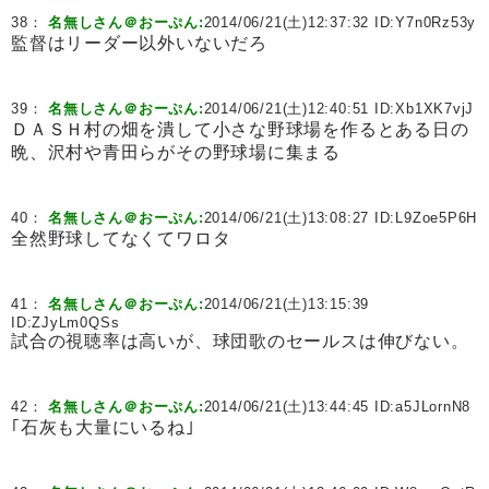
38：
名無しさん＠おーぷん:
2014/06/21(土)12:37:32 ID:
Y7n0Rz53y
監督はリーダー以外いないだろ
39：
名無しさん＠おーぷん:
2014/06/21(土)12:40:51 ID:
Xb1XK7vjJ
ＤＡＳＨ村の畑を潰して小さな野球場を作るとある日の
晩、沢村や青田らがその野球場に集まる
40：
名無しさん＠おーぷん:
2014/06/21(土)13:08:27 ID:
L9Zoe5P6H
全然野球してなくてワロタ
41：
名無しさん＠おーぷん:
2014/06/21(土)13:15:39
ID:
ZJyLm0QSs
試合の視聴率は高いが、球団歌のセールスは伸びない。
42：
名無しさん＠おーぷん:
2014/06/21(土)13:44:45 ID:
a5JLornN8
｢石灰も大量にいるね｣