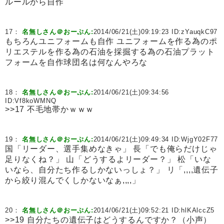
ルールから自作
17：
名無しさん＠おーぷん:
2014/06/21(土)09:19:23 ID:
zYauqkC97
もちろんユニフォームも自作 ユニフォームを作る為のポ
リエステルを作る為の石油を採掘する為の石油プラット
フォームを自作球団名は何なんやろな
18：
名無しさん＠おーぷん:
2014/06/21(土)09:34:56
ID:
Vf8koWMNQ
>>17 不毛地帯かｗｗｗ
19：
名無しさん＠おーぷん:
2014/06/21(土)09:49:34 ID:
WjgY02F77
国「リーダー、選手集めなきゃ」 長「でも俺らだけじゃ
足りなくね？」 山「どうするよリーダー？」 松「いな
いなら、自分たち作るしかないっしょ？」 リ「,,,,遺伝子
から絞り混んでくしかないなぁ,,,,」
20：
名無しさん＠おーぷん:
2014/06/21(土)09:52:21 ID:
hlKAlccZ5
>>19 自分たちの遺伝子はどうするんですか？（小声）