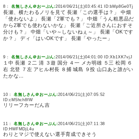
8：
名無しさん＠おーぷん:
2014/06/21(土)03:45:41 ID:
bMp8Ge0Tj
長瀬、横たわるノリを見て 長瀬「この選手は？」 中畑
「使わないよ」 長瀬「2軍でも？」 中畑「うん粗悪品だ
から2軍でも使わないかな」 長瀬「ご近所さんにおすそ
分けも？」 中畑「いや～しないねぇ～」 長瀬「OKです
か？」 ディ「はいOKです」 長瀬「やったー」
9：
名無しさん＠おーぷん:
2014/06/21(土)04:01:00 ID:
Xb1XK7vjJ
１中 長瀬 ２二 清 ３遊 国分 ４一 メカ明雄 ５三 松岡 ６
右 北登 ７左 アヒル村長 ８捕 城島 ９投 山口あと誰がい
たかな…
10：
名無しさん＠おーぷん:
2014/06/21(土)07:05:52
ID:
cM5hch8fW
リリーフカーだん吉
11：
名無しさん＠おーぷん:
2014/06/21(土)07:11:38
ID:
HWFMDjL4u
わりとマジで使えない選手育成できそう