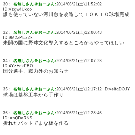
30：
名無しさん＠おーぷん:
2014/06/21(土)11:52:02
ID:
Vzgw4Ukco
誰も使っていない河川敷を改造してＴＯＫＩＯ球場完成
32：
名無しさん＠おーぷん:
2014/06/21(土)12:00:43
ID:
9M2zPExZk
未開の国に野球文化導入するところからやってほしい
34：
名無しさん＠おーぷん:
2014/06/21(土)12:07:28
ID:
4YzHekFBO
国分選手、戦力外のお知らせ
35：
名無しさん＠おーぷん:
2014/06/21(土)12:17:12 ID:
yeifqDOJY
球場は基盤工事から手作り
36：
名無しさん＠おーぷん:
2014/06/21(土)12:28:46
ID:
urbQDaRNS
折れたバットでまな板を作る