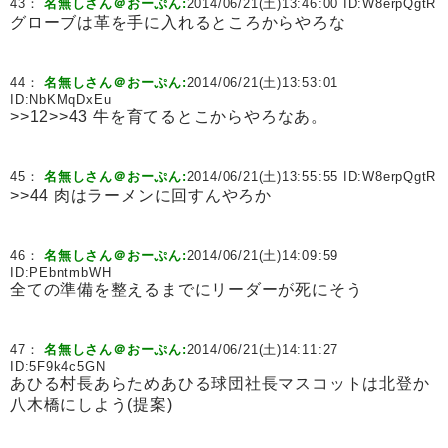
43：
名無しさん＠おーぷん:
2014/06/21(土)13:46:00 ID:
W8erpQgtR
グローブは革を手に入れるところからやろな
44：
名無しさん＠おーぷん:
2014/06/21(土)13:53:01
ID:
NbKMqDxEu
>>12>>43 牛を育てるとこからやろなあ。
45：
名無しさん＠おーぷん:
2014/06/21(土)13:55:55 ID:
W8erpQgtR
>>44 肉はラーメンに回すんやろか
46：
名無しさん＠おーぷん:
2014/06/21(土)14:09:59
ID:
PEbntmbWH
全ての準備を整えるまでにリーダーが死にそう
47：
名無しさん＠おーぷん:
2014/06/21(土)14:11:27
ID:
5F9k4c5GN
あひる村長あらためあひる球団社長マスコットは北登か
八木橋にしよう(提案)