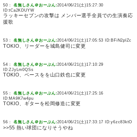
50：
名無しさん＠おーぷん:
2014/06/21(土)15:27:30
ID:
tCa2KDUYW
ラッキーセブンの攻撃は メンバー選手全員での生演奏応
援歌
53：
名無しさん＠おーぷん:
2014/06/21(土)17:05:53 ID:
BFiN2plZc
TOKIO、リーダーを城島健司に変更
54：
名無しさん＠おーぷん:
2014/06/21(土)17:10:29
ID:
ZJyLm0QSs
TOKIO、ベースをを山口鉄也に変更
55：
名無しさん＠おーぷん:
2014/06/21(土)17:25:16
ID:
MA9K7w4pu
TOKIO、ギターを松岡修造に変更
56：
名無しさん＠おーぷん:
2014/06/21(土)17:33:17 ID:
y6zc83ktO
>>55 熱い球団になりそうやね