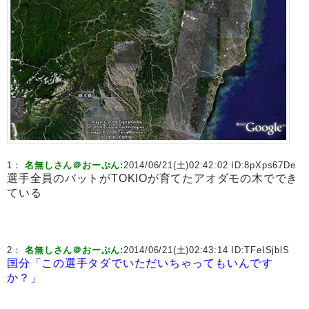
1：
名無しさん＠おーぷん:
2014/06/21(土)02:42:02 ID:
8pXps67De
選手全員のバットがTOKIOが育てたアオダモの木ででき
ている
2：
名無しさん＠おーぷん:
2014/06/21(土)02:43:14 ID:
TFeISjblS
国分「この選手タダでいただいちゃってもいんです
か？」