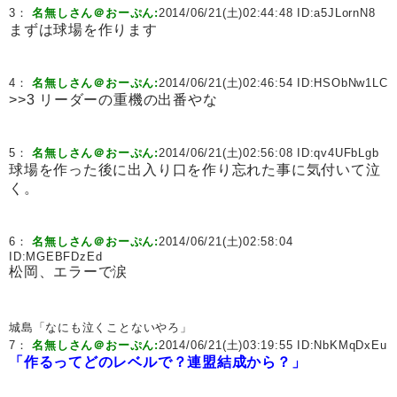
3：
名無しさん＠おーぷん:
2014/06/21(土)02:44:48 ID:
a5JLornN8
まずは球場を作ります
4：
名無しさん＠おーぷん:
2014/06/21(土)02:46:54 ID:
HSObNw1LC
>>3 リーダーの重機の出番やな
5：
名無しさん＠おーぷん:
2014/06/21(土)02:56:08 ID:
qv4UFbLgb
球場を作った後に出入り口を作り忘れた事に気付いて泣
く。
6：
名無しさん＠おーぷん:
2014/06/21(土)02:58:04
ID:
MGEBFDzEd
松岡、エラーで涙
城島「なにも泣くことないやろ」
7：
名無しさん＠おーぷん:
2014/06/21(土)03:19:55 ID:
NbKMqDxEu
「作るってどのレベルで？連盟結成から？」