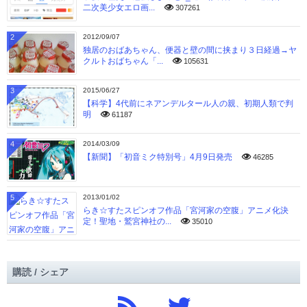
二次美少女エロ画...
307261
2
2012/09/07
独居のおばあちゃん、便器と壁の間に挟まり３日経過→ヤ
クルトおばちゃん「...
105631
3
2015/06/27
【科学】4代前にネアンデルタール人の親、初期人類で判
明
61187
4
2014/03/09
【新聞】「初音ミク特別号」4月9日発売
46285
5
2013/01/02
らき☆すたスピンオフ作品「宮河家の空腹」アニメ化決
定！聖地・鷲宮神社の...
35010
購読 / シェア