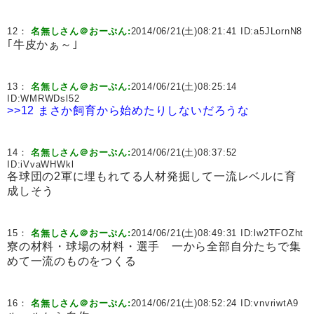
12：
名無しさん＠おーぷん:
2014/06/21(土)08:21:41 ID:
a5JLornN8
｢牛皮かぁ～｣
13：
名無しさん＠おーぷん:
2014/06/21(土)08:25:14
ID:
WMRWDsl52
>>12
まさか飼育から始めたりしないだろうな
14：
名無しさん＠おーぷん:
2014/06/21(土)08:37:52
ID:
iVvaWHWkl
各球団の2軍に埋もれてる人材発掘して一流レベルに育
成しそう
15：
名無しさん＠おーぷん:
2014/06/21(土)08:49:31 ID:
lw2TFOZht
寮の材料・球場の材料・選手 一から全部自分たちで集
めて一流のものをつくる
16：
名無しさん＠おーぷん:
2014/06/21(土)08:52:24 ID:
vnvriwtA9