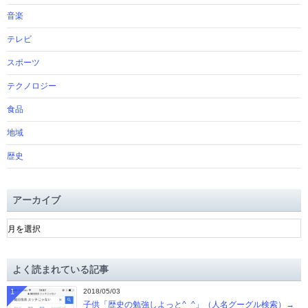
音楽
テレビ
スポーツ
テクノロジー
食品
地域
歴史
アーカイブ
ア
ー
カ
イ
よく読まれている記事
ブ
1
2018/05/03
子供「歴史の勉強しよっと^_^」（人名グーグル検索）→