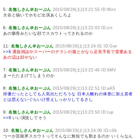
5:
名無しさん＠おーぷん
2015/08/29(土)13:21:55 ID:Wzn
大谷と揃いでホモビ出演あくしろよ
6:
名無しさん＠おーぷん
2015/08/29(土)13:22:03 ID:zrr
あの骸骨みたいな顔でスカウトってされるのか
11:
名無しさん＠おーぷん
2015/08/29(土)13:24:01 ID:Gwi
>>6
通販雑誌やスーパーのチラシの服とかなら足長手長で需要ある
あの辺は顔やない
7:
名無しさん＠おーぷん
2015/08/29(土)13:22:46 ID:5MV
まーたたまげてしまうのか
8:
名無しさん＠おーぷん
2015/08/29(土)13:22:51 ID:aA5
俳優だったとしても人気出ただろうな
日本人離れの体形に加え若者
とは思えないぐらいけ答えしっかりしてるさし
9:
名無しさん＠おーぷん
2015/08/29(土)13:23:50 ID:rup
>>8
いい演技してそう
10:
名無しさん＠おーぷん
2015/08/29(土)13:24:00 ID:c0b
つーか芸能界スカウトってそんなに無知でも勤まるのか いくらなん