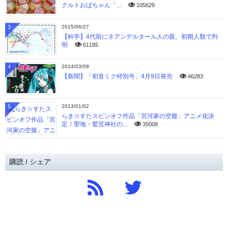
クルトおばちゃん「...
105629
3
2015/06/27
【科学】4代前にネアンデルタール人の親、初期人類で判
明
61185
4
2014/03/09
【新聞】「初音ミク特別号」4月9日発売
46283
5
2013/01/02
らき☆すたスピンオフ作品「宮河家の空腹」アニメ化決
定！聖地・鷲宮神社の...
35008
購読 / シェア