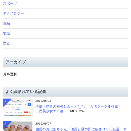
スポーツ
テクノロジー
食品
地域
歴史
アーカイブ
ア
ー
カ
イ
よく読まれている記事
ブ
1
2018/05/03
子供「歴史の勉強しよっと^_^」（人名グーグル検索）→
二次美少女エロ画...
307249
2
2012/09/07
独居のおばあちゃん、便器と壁の間に挟まり３日経過→ヤ