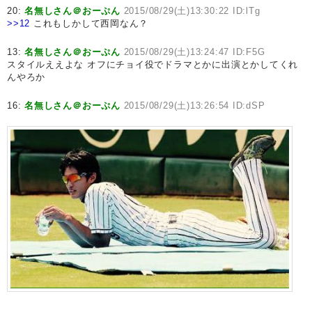
20:
名無しさん＠おーぷん
2015/08/29(土)13:30:22 ID:lTg
>>12
これもしかして西岡なん？
13:
名無しさん＠おーぷん
2015/08/29(土)13:24:47 ID:F5G
スタイルええよな オフにチョイ役でドラマとかに出演とかしてくれ
んやろか
16:
名無しさん＠おーぷん
2015/08/29(土)13:26:54 ID:dSP