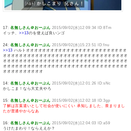
17:
名無しさん＠おーぷん
2015/09/02(水)12:09:34 ID:8Tm
イッチ、
>>13
のを使えば良いンゴ
24:
名無しさん＠おーぷん
2015/09/02(水)15:23:51 ID:fnu
>>13
ハルトオオオオオオオオオオオオオオオオオオオオオオオオオ
オオオオオオオオオオオオオオオオオオオオオオオオオオオオオオオ
オオオオオオオオオオオオオオオオオオオオオオオオオオオオオオオ
オオオオオオオオオオオオオオオオオオオオオオオオオオオオオオオ
オオオオオオオオオオ
14:
名無しさん＠おーぷん
2015/09/02(水)12:01:26 ID:sNc
かしこま！なら大丈夫やろ
15:
名無しさん＠おーぷん
2015/09/02(水)12:02:18 ID:3gp
了解は言葉遣いとして社会が使いにくい
承知しました、畏まりまし
たが普通やからなあ
16:
名無しさん＠おーぷん
2015/09/02(水)12:04:03 ID:a59
うけたまわり！ならええか？