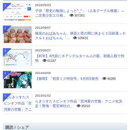
1
2018/05/03
子供「歴史の勉強しよっと^_^」（人名グーグル検索）→
二次美少女エロ画...
307261
2
2012/09/07
独居のおばあちゃん、便器と壁の間に挟まり３日経過→ヤ
クルトおばちゃん「...
105631
3
2015/06/27
【科学】4代前にネアンデルタール人の親、初期人類で判
明
61187
4
2014/03/09
【新聞】「初音ミク特別号」4月9日発売
46285
5
2013/01/02
らき☆すたスピンオフ作品「宮河家の空腹」アニメ化決
定！聖地・鷲宮神社の...
35010
購読 / シェア