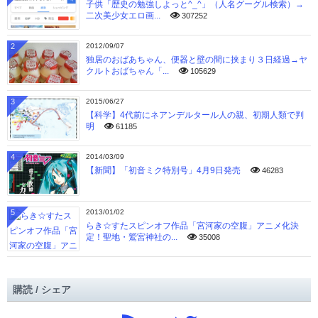
子供「歴史の勉強しよっと^_^」（人名グーグル検索）→
二次美少女エロ画...
307252
2
2012/09/07
独居のおばあちゃん、便器と壁の間に挟まり３日経過→ヤ
クルトおばちゃん「...
105629
3
2015/06/27
【科学】4代前にネアンデルタール人の親、初期人類で判
明
61185
4
2014/03/09
【新聞】「初音ミク特別号」4月9日発売
46283
5
2013/01/02
らき☆すたスピンオフ作品「宮河家の空腹」アニメ化決
定！聖地・鷲宮神社の...
35008
購読 / シェア