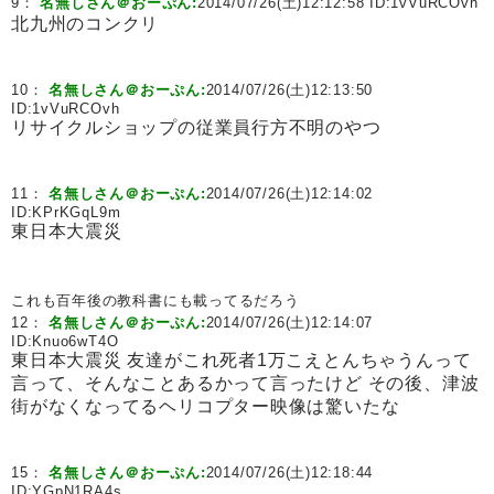
9：
名無しさん＠おーぷん:
2014/07/26(土)12:12:58 ID:
1vVuRCOvh
北九州のコンクリ
10：
名無しさん＠おーぷん:
2014/07/26(土)12:13:50
ID:
1vVuRCOvh
リサイクルショップの従業員行方不明のやつ
11：
名無しさん＠おーぷん:
2014/07/26(土)12:14:02
ID:
KPrKGqL9m
東日本大震災
これも百年後の教科書にも載ってるだろう
12：
名無しさん＠おーぷん:
2014/07/26(土)12:14:07
ID:
Knuo6wT4O
東日本大震災 友達がこれ死者1万こえとんちゃうんって
言って、そんなことあるかって言ったけど その後、津波
街がなくなってるヘリコプター映像は驚いたな
15：
名無しさん＠おーぷん:
2014/07/26(土)12:18:44
ID:
YGpN1RA4s