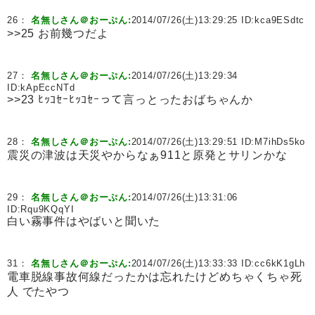
26：
名無しさん＠おーぷん:
2014/07/26(土)13:29:25 ID:
kca9ESdtc
>>25 お前幾つだよ
27：
名無しさん＠おーぷん:
2014/07/26(土)13:29:34
ID:
kApEccNTd
>>23 ﾋｯｺｾｰﾋｯｺｾｰって言っとったおばちゃんか
28：
名無しさん＠おーぷん:
2014/07/26(土)13:29:51 ID:
M7ihDs5ko
震災の津波は天災やからなぁ911と原発とサリンかな
29：
名無しさん＠おーぷん:
2014/07/26(土)13:31:06
ID:
Rqu9KQqYI
白い霧事件はやばいと聞いた
31：
名無しさん＠おーぷん:
2014/07/26(土)13:33:33 ID:
cc6kK1gLh
電車脱線事故何線だったかは忘れたけどめちゃくちゃ死
人 でたやつ