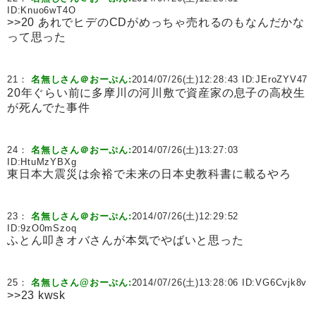
ID:
Knuo6wT4O
>>20 あれでヒデのCDがめっちゃ売れるのもなんだかな
って思った
21：
名無しさん＠おーぷん:
2014/07/26(土)12:28:43 ID:
JEroZYV47
20年ぐらい前に多摩川の河川敷で資産家の息子の高校生
が死んでた事件
24：
名無しさん＠おーぷん:
2014/07/26(土)13:27:03
ID:
HtuMzYBXg
東日本大震災は余裕で未来の日本史教科書に載るやろ
23：
名無しさん＠おーぷん:
2014/07/26(土)12:29:52
ID:
9zO0mSzoq
ふとん叩きオバさんが本気でやばいと思った
25：
名無しさん@おーぷん:
2014/07/26(土)13:28:06 ID:
VG6Cvjk8v
>>23 kwsk