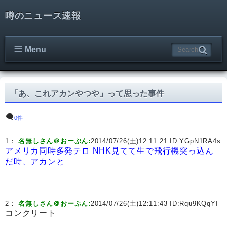
噂のニュース速報
Menu
「あ、これアカンやつや」って思った事件
0件
1：
名無しさん＠おーぷん:
2014/07/26(土)12:11:21 ID:
YGpN1RA4s
アメリカ同時多発テロ
NHK見てて生で飛行機突っ込ん
だ時、アカンと
2：
名無しさん＠おーぷん:
2014/07/26(土)12:11:43 ID:
Rqu9KQqYI
コンクリート