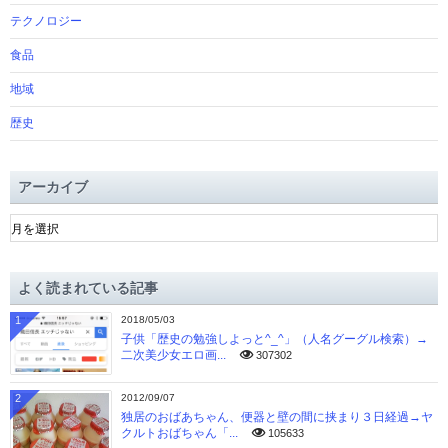
テクノロジー
食品
地域
歴史
アーカイブ
ア
ー
カ
イ
よく読まれている記事
ブ
1
2018/05/03
子供「歴史の勉強しよっと^_^」（人名グーグル検索）→
二次美少女エロ画...
307302
2
2012/09/07
独居のおばあちゃん、便器と壁の間に挟まり３日経過→ヤ
クルトおばちゃん「...
105633