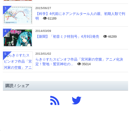
3
2015/06/27
【科学】4代前にネアンデルタール人の親、初期人類で判
明
61189
4
2014/03/09
【新聞】「初音ミク特別号」4月9日発売
46289
5
2013/01/02
らき☆すたスピンオフ作品「宮河家の空腹」アニメ化決
定！聖地・鷲宮神社の...
35014
購読 / シェア