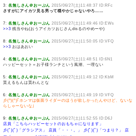
3:
名無しさん＠おーぷん
2015/06/27(土)11:48:37 ID:RFc
さすがにアイカツ見る男って穏やかじゃないやろ……
7:
名無しさん＠おーぷん
2015/06/27(土)11:49:46 ID:EWs
>>3
残当やね(おうアイカツおじさんdisるのやめーや)
8:
名無しさん＠おーぷん
2015/06/27(土)11:50:05 ID:VFQ
>>3
おはあおい
4:
名無しさん＠おーぷん
2015/06/27(土)11:48:51 ID:6N1
ハッピーセット＝お子様ランチという風潮、一理ない
5:
名無しさん＠おーぷん
2015/06/27(土)11:49:12 ID:KbM
貰えるもんは貰わんとな
6:
名無しさん＠おーぷん
2015/06/27(土)11:49:19 ID:VFQ
彡(^)(^)｢ホンマは仮面ライダーのほうが欲しかったんやけど、ないな
らしゃーないな｣
9:
名無しさん＠おーぷん
2015/06/27(土)11:52:55 ID:D6J
店員「こちらハッピーセットのおもちゃになります」
彡(ﾟ)(ﾟ)「グラシアス」
店員「・・・。」
彡(ﾟ)(ﾟ)「つまり？」
店