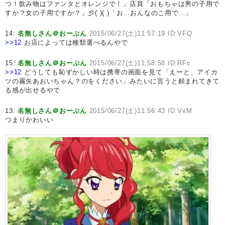
つ！飲み物はファンタとオレンジで！」店員「おもちゃは男の子用で
すか？女の子用ですか？」彡( )( )「お…おんなのこ用で…」
14:
名無しさん＠おーぷん
2015/06/27(土)11:57:19 ID:VFQ
>>12
お店によっては種類選べるんやで
15:
名無しさん＠おーぷん
2015/06/27(土)11:58:58 ID:RFc
>>12
どうしても恥ずかしい時は携帯の画面を見て「えーと、アイカ
ツの霧矢あおいちゃん？のをください」みたいに言うと頼まれてきて
る感が出せるやで
13:
名無しさん＠おーぷん
2015/06/27(土)11:56:43 ID:VxM
つまりかわいい