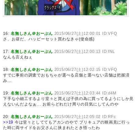
16:
名無しさん＠おーぷん
2015/06/27(土)12:00:01 ID:VFQ
さ、お昼だ、ハッピーセット買わなきゃ(使命感)
17:
名無しさん＠おーぷん
2015/06/27(土)12:00:13 ID:fNL
なんも言えねぇ
18:
名無しさん＠おーぷん
2015/06/27(土)12:02:15 ID:VFQ
すでに事前の調査でおもちゃが選べる店舗と選べない店舗は把握済
み...
19:
名無しさん＠おーぷん
2015/06/27(土)12:03:44 ID:d4M
下手な小細工するより堂々と買えば子供の為に買ってるようにしか見
えないんだよなぁ... お前らどれだけ周りの目気にしてんのや
20:
名無しさん＠おーぷん
2015/06/27(土)12:05:02 ID:RFc
>>19
今は堂々としててもアカンのやで プリキュアの映画見に行っ
た時に両サイドをお父さんに挟まれたとき悟ったわ