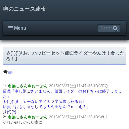
噂のニュース速報
Menu
彡(ﾟ)(ﾟ)｢お、ハッピーセット仮面ライダーやんけ！食った
ろ！｣
0件
1:
名無しさん＠おーぷん
2015/06/27(土)11:47:36 ID:VFQ
店員「申し訳ございません、仮面ライダーのおもちゃは終了しまし
た」
彡(ﾟ)(ﾟ)｢しゃーないアイカツで我慢したるわ｣
店員「おもちゃなしでも大丈夫なんでｓ...え？」
彡(^)(^)
2:
名無しさん＠おーぷん
2015/06/27(土)11:48:26 ID:WfU
それが欲しかった癖に