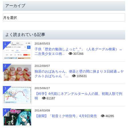
アーカイブ
ア
ー
カ
イ
よく読まれている記事
ブ
1
2018/05/03
子供「歴史の勉強しよっと^_^」（人名グーグル検索）→
二次美少女エロ画...
307266
2
2012/09/07
独居のおばあちゃん、便器と壁の間に挟まり３日経過→ヤ
クルトおばちゃん「...
105631
3
2015/06/27
【科学】4代前にネアンデルタール人の親、初期人類で判
明
61187
4
2014/03/09
【新聞】「初音ミク特別号」4月9日発売
46285