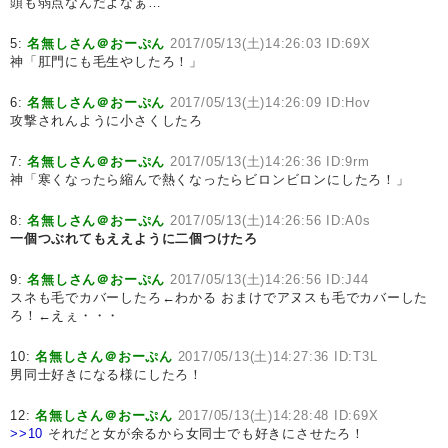
頭も弱点なんだよなぁ…
5:
名無しさん＠おーぷん
2017/05/13(土)14:26:03 ID:69X
神「肛門にも毛生やしたろ！」
6:
名無しさん＠おーぷん
2017/05/13(土)14:26:09 ID:Hov
攻撃されんように小さくしたろ
7:
名無しさん＠おーぷん
2017/05/13(土)14:26:36 ID:9rm
神「寒くなったら縮んで熱くなったらビロンビロンにしたろ！」
8:
名無しさん＠おーぷん
2017/05/13(土)14:26:56 ID:A0s
一個つぶれてもええように二個つけたろ
9:
名無しさん＠おーぷん
2017/05/13(土)14:26:56 ID:J44
スネも毛でカバーしたろ←わかる おまけでアヌスも毛でカバーした
ろ！←えぇ・・・
10:
名無しさん＠おーぷん
2017/05/13(土)14:27:36 ID:T3L
男同士好きになる様にしたろ！
12:
名無しさん＠おーぷん
2017/05/13(土)14:28:48 ID:69X
>>10
それだと女が余るから女同士でも好きにさせたろ！