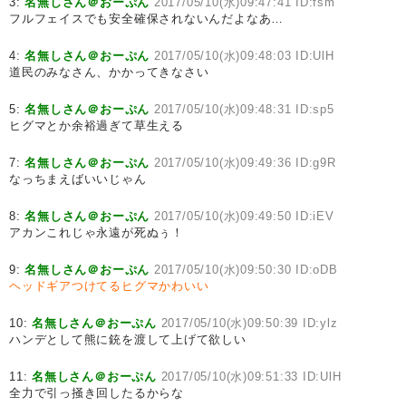
3:
名無しさん＠おーぷん
2017/05/10(水)09:47:41 ID:fsm
フルフェイスでも安全確保されないんだよなあ…
4:
名無しさん＠おーぷん
2017/05/10(水)09:48:03 ID:UlH
道民のみなさん、かかってきなさい
5:
名無しさん＠おーぷん
2017/05/10(水)09:48:31 ID:sp5
ヒグマとか余裕過ぎて草生える
7:
名無しさん＠おーぷん
2017/05/10(水)09:49:36 ID:g9R
なっちまえばいいじゃん
8:
名無しさん＠おーぷん
2017/05/10(水)09:49:50 ID:iEV
アカンこれじゃ永遠が死ぬぅ！
9:
名無しさん＠おーぷん
2017/05/10(水)09:50:30 ID:oDB
ヘッドギアつけてるヒグマかわいい
10:
名無しさん＠おーぷん
2017/05/10(水)09:50:39 ID:ylz
ハンデとして熊に銃を渡して上げて欲しい
11:
名無しさん＠おーぷん
2017/05/10(水)09:51:33 ID:UlH
全力で引っ掻き回したるからな