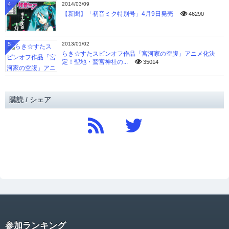
4
2014/03/09
【新聞】「初音ミク特別号」4月9日発売
46290
5
2013/01/02
らき☆すたスピンオフ作品「宮河家の空腹」アニメ化決
定！聖地・鷲宮神社の...
35014
購読 / シェア
参加ランキング