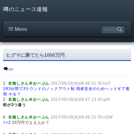
噂のニュース速報
Menu
ヒグマに勝てたら1000万円
0件
1:
名無しさん＠おーぷん
2017/05/10(水)09:46:51 ID:kU7
1R3分間で3ラウンドのノックアウト制
両者安全のためヘッドギア着
用
やる？
2:
名無しさん＠おーぷん
2017/05/10(水)09:47:13 ID:gHI
桁が2つ違う
6:
名無しさん＠おーぷん
2017/05/10(水)09:49:22 ID:vQW
>>2
10万円でええんか？