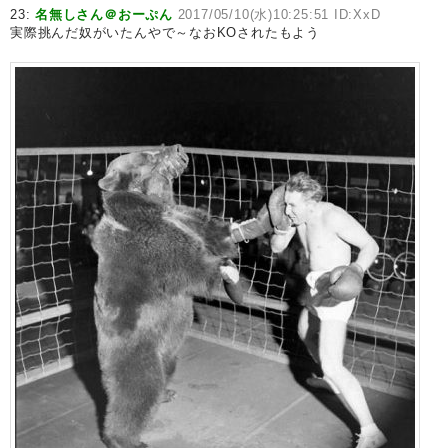
23:
名無しさん＠おーぷん
2017/05/10(水)10:25:51 ID:XxD
実際挑んだ奴がいたんやで～なおKOされたもよう