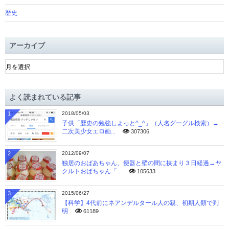
歴史
アーカイブ
ア
ー
カ
イ
よく読まれている記事
ブ
1
2018/05/03
子供「歴史の勉強しよっと^_^」（人名グーグル検索）→
二次美少女エロ画...
307306
2
2012/09/07
独居のおばあちゃん、便器と壁の間に挟まり３日経過→ヤ
クルトおばちゃん「...
105633
3
2015/06/27
【科学】4代前にネアンデルタール人の親、初期人類で判
明
61189